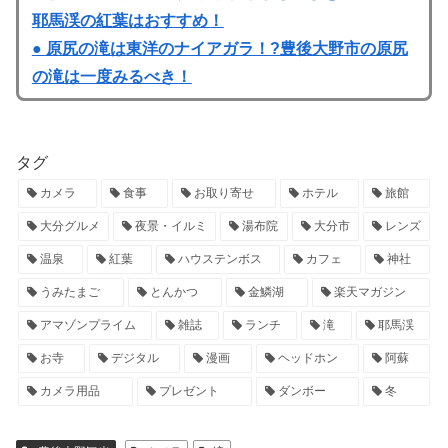
耶馬渓の紅葉はおすすめ！
● 原尻の滝は東洋のナイアガラ！?豊後大野市の原尻
の滝は一度みるべき！
タグ
カメラ
食事
お取り寄せ
ホテル
旅館
大分グルメ
夜景・イルミ
湯布院
大分市
レンズ
温泉
紅葉
ハウステンボス
カフェ
神社
うみたまご
とんかつ
金鱗湖
楽天マガジン
アマゾンプライム
雑誌
ランチ
滝
耶馬渓
お寺
デジタル
漫画
ヘッドホン
阿蘇
カメラ用品
プレゼント
ダンボー
冬