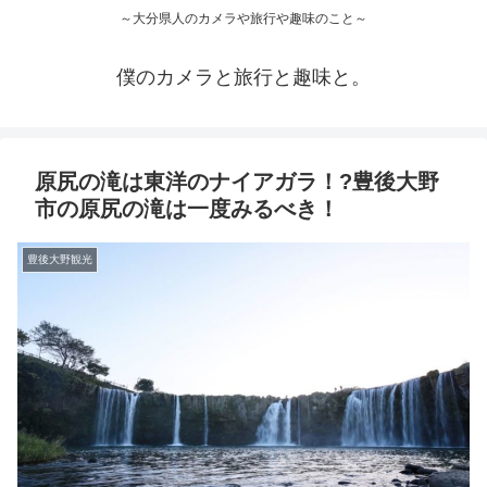
～大分県人のカメラや旅行や趣味のこと～
僕のカメラと旅行と趣味と。
原尻の滝は東洋のナイアガラ！?豊後大野
市の原尻の滝は一度みるべき！
豊後大野観光