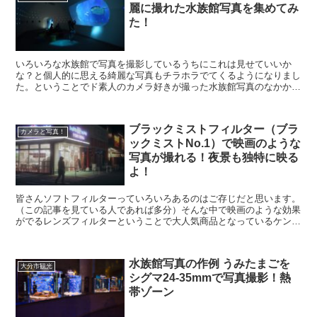
麗に撮れた水族館写真を集めてみ
た！
いろいろな水族館で写真を撮影しているうちにこれは見せていいか
な？と個人的に思える綺麗な写真もチラホラでてくるようになりまし
た。ということでド素人のカメラ好きが撮った水族館写真のなかか
ら、それなりのものを集めてみました。あくまでド素人なので...
ブラックミストフィルター（ブラ
カメラと写真！
ックミストNo.1）で映画のような
写真が撮れる！夜景も独特に映る
よ！
皆さんソフトフィルターっていろいろあるのはご存じだと思います。
（この記事を見ている人であれば多分）そんな中で映画のような効果
がでるレンズフィルターということで大人気商品となっているケンコ
ートキナーさんのブラックミストフィルター（ブラックミ...
水族館写真の作例 うみたまごを
大分市観光
シグマ24-35mmで写真撮影！熱
帯ゾーン