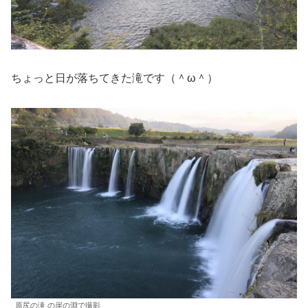
ちょっと日が落ちてきた滝です（＾ω＾）
原尻の滝 の崖の淵で撮影