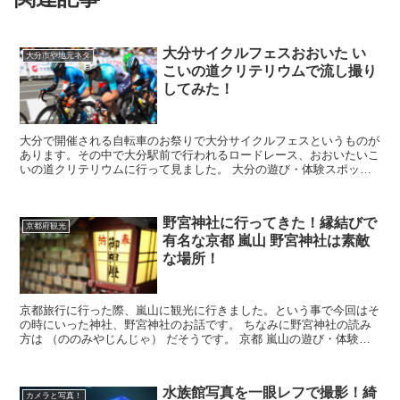
大分サイクルフェスおおいた い
大分市や地元ネタ
こいの道クリテリウムで流し撮り
してみた！
大分で開催される自転車のお祭りで大分サイクルフェスというものが
あります。その中で大分駅前で行われるロードレース、おおいたいこ
いの道クリテリウムに行って見ました。 大分の遊び・体験スポット
>> じゃらん...
野宮神社に行ってきた！縁結びで
京都府観光
有名な京都 嵐山 野宮神社は素敵
な場所！
京都旅行に行った際、嵐山に観光に行きました。という事で今回はそ
の時にいった神社、野宮神社のお話です。 ちなみに野宮神社の読み
方は （ののみやじんじゃ） だそうです。 京都 嵐山の遊び・体験ス
ポット>> じゃら...
水族館写真を一眼レフで撮影！綺
カメラと写真！