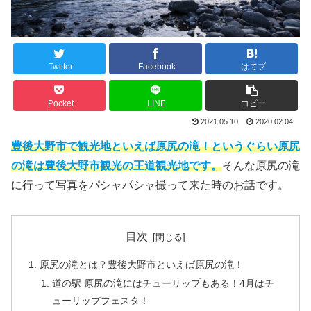
Twitter
Facebook
はてブ
Pocket
LINE
コピー
2021.05.10
2020.02.04
豊後大野市で観光地といえば原尻の滝！というぐらい原尻
の滝は豊後大野市観光の王道観光地です。
そんな原尻の滝
に行って写真をパシャパシャ撮って来た時のお話です。
目次
原尻の滝とは？豊後大野市といえば原尻の滝！
道の駅 原尻の滝にはチューリップもある！4月はチ
ューリップフェスタ！