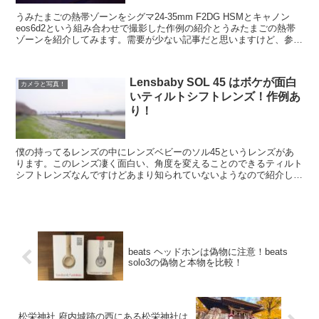
うみたまごの熱帯ゾーンをシグマ24-35mm F2DG HSMとキャノン
eos6d2という組み合わせで撮影した作例の紹介とうみたまごの熱帯
ゾーンを紹介してみます。需要が少ない記事だと思いますけど、参考
にどうぞ！ この水族館写真の記事...
Lensbaby SOL 45 はボケが面白
カメラと写真！
いティルトシフトレンズ！作例あ
り！
僕の持ってるレンズの中にレンズベビーのソル45というレンズがあ
ります。このレンズ凄く面白い、角度を変えることのできるティルト
シフトレンズなんですけどあまり知られていないようなので紹介して
みます。 Lensbaby SOL 45 （ソ...
beats ヘッドホンは偽物に注意！beats
solo3の偽物と本物を比較！
松栄神社 府内城跡の西にある松栄神社は