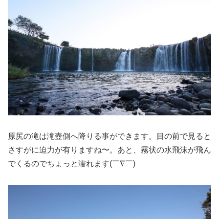
原尻の滝は滝壺側へ降りる事ができます。目の前で見ると
さすがに迫力が有りますね〜。あと、霧状の水飛沫が飛ん
でくるのでちょっと濡れます(￣∇￣)