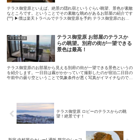
テラス御堂原といえば、絶景の隠れ宿というぐらい眺望、景色が素敵
なところです。ということでその素敵な眺めがあるお部屋の紹介です
(^^) ▶︎僕は楽天トラベルでテラス御堂原を予約 テラス御堂原のお部
屋に到着！ ...
テラス御堂原 お部屋のテラスか
テラス御堂原
らの眺望。別府の街が一望できる
景色は最高！
テラス御堂原のお部屋から見える別府の街が一望できる景色というの
を紹介します。一日目は霧がかかっていて撮影したのが宿泊二日目の
午前中の曇り空ということで気象条件が悪く写真がイマイチなのです
が、晴天ならもっと眺望が良いこと間違いなしですね。そ...
テラス御堂原 ロビーのテラスからの眺
望！絶景です！
新宿 中村屋のカレー! 通販 限定のシェフ