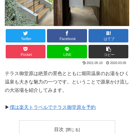
Twitter
Facebook
はてブ
Pocket
LINE
コピー
2021.05.10
2020.03.05
テラス御堂原は絶景の景色とともに堀田温泉のお湯をひく
温泉も大きな魅力の一つです。ということで源泉かけ流し
の大浴場を紹介してみます。
▶︎
僕は楽天トラベルでテラス御堂原を予約
目次