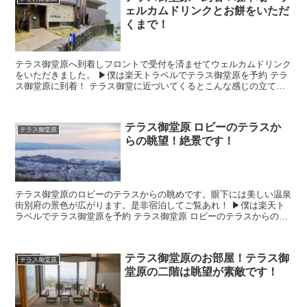
ェルカムドリンクとお餅をいただ
くまで！
テラス御堂原へ到着しフロントで受付を済ませてウェルカムドリンク
をいただきました。 ▶︎僕は楽天トラベルでテラス御堂原を予約 テラ
ス御堂原に到着！ テラス御堂に近づいてくるとこんな感じの立て看
板が見え...
テラス御堂原 ロビーのテラスか
テラス御堂原
らの眺望！絶景です！
テラス御堂原のロビーのテラスからの眺めです。眼下には美しい温泉
街別府の景色が広がります。是非宿泊してご覧あれ！ ▶︎僕は楽天ト
ラベルでテラス御堂原を予約 テラス御堂原 ロビーのテラスからの眺
望 ...
テラス御堂原のお部屋！テラス御
テラス御堂原
堂原の二階は眺望が素敵です！