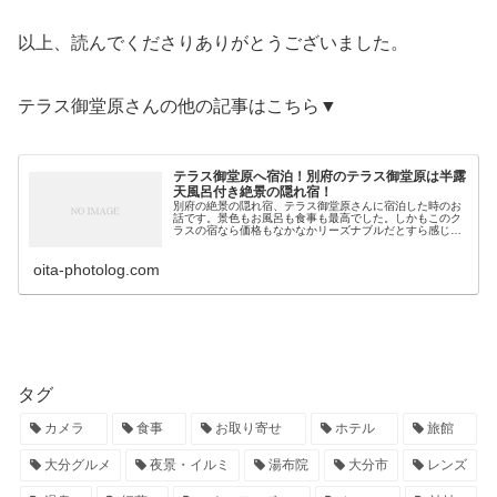
以上、読んでくださりありがとうございました。
テラス御堂原さんの他の記事はこちら▼
テラス御堂原へ宿泊！別府のテラス御堂原は半露
天風呂付き絶景の隠れ宿！
別府の絶景の隠れ宿、テラス御堂原さんに宿泊した時のお
話です。景色もお風呂も食事も最高でした。しかもこのク
ラスの宿なら価格もなかなかリーズナブルだとすら感じま
す。 最高のお宿でした・・・(^^)
oita-photolog.com
タグ
カメラ
食事
お取り寄せ
ホテル
旅館
大分グルメ
夜景・イルミ
湯布院
大分市
レンズ