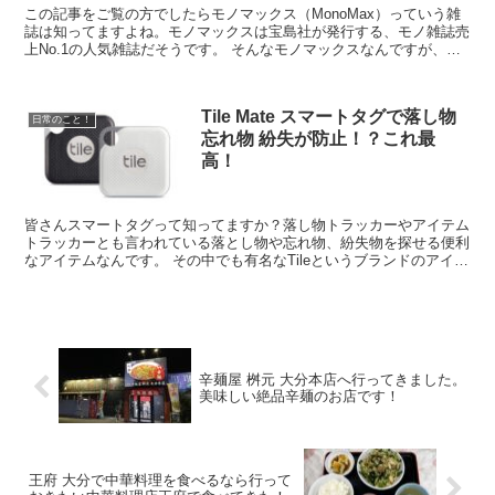
この記事をご覧の方でしたらモノマックス（MonoMax）っていう雑
誌は知ってますよね。モノマックスは宝島社が発行する、モノ雑誌売
上No.1の人気雑誌だそうです。 そんなモノマックスなんですが、実
は雑誌でMonoMaxを購入するより、...
Tile Mate スマートタグで落し物
日常のこと！
忘れ物 紛失が防止！？これ最
高！
皆さんスマートタグって知ってますか？落し物トラッカーやアイテム
トラッカーとも言われている落とし物や忘れ物、紛失物を探せる便利
なアイテムなんです。 その中でも有名なTileというブランドのアイテ
ムを紹介してみます。これはイイですよ！ち...
辛麺屋 桝元 大分本店へ行ってきました。
美味しい絶品辛麺のお店です！
王府 大分で中華料理を食べるなら行って