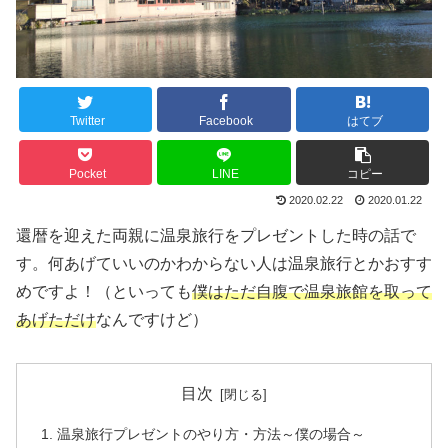
Twitter
Facebook
はてブ
Pocket
LINE
コピー
2020.02.22
2020.01.22
還暦を迎えた両親に温泉旅行をプレゼントした時の話で
す。何あげていいのかわからない人は温泉旅行とかおすす
めですよ！（といっても
僕はただ自腹で温泉旅館を取って
あげただけ
なんですけど）
目次
温泉旅行プレゼントのやり方・方法～僕の場合～