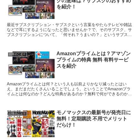
クの意味は？サブスクのおすすめ
を紹介！
最近サブスクリプション・サブスクという言葉をやたらテレビや雑誌
などで耳にするようになったと思いませんか？で、そのサブスク、サ
ブスクリプションについて、「何それ？うまいの？」というサブスク
についての知識が「？？？？」な人に向けて書いてみまし...
Amazonプライムとは？アマゾン
日常のこと！
プライムの特典 無料 有料サービ
スを紹介
Amazonプライムとは何？という人も以前よりかなり減ったとはい
え、まだまだたくさんいることでしょう。ということでAmazonプラ
イムとは何なのか？どんな特典があるのか？無料で何ができるのか？
有料で何ができるのか？などについて紹介してみま...
モノマックスの最新号が発売日に
日常のこと！
無料！定期購読 不用でメリット
だらけ！