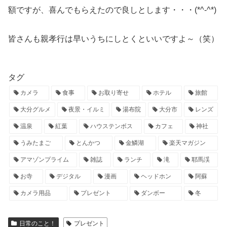
額ですが、喜んでもらえたので良しとします・・・(*^-^*)
皆さんも親孝行は早いうちにしとくといいですよ～（笑）
タグ
カメラ
食事
お取り寄せ
ホテル
旅館
大分グルメ
夜景・イルミ
湯布院
大分市
レンズ
温泉
紅葉
ハウステンボス
カフェ
神社
うみたまご
とんかつ
金鱗湖
楽天マガジン
アマゾンプライム
雑誌
ランチ
滝
耶馬渓
お寺
デジタル
漫画
ヘッドホン
阿蘇
カメラ用品
プレゼント
ダンボー
冬
日常のこと！
プレゼント