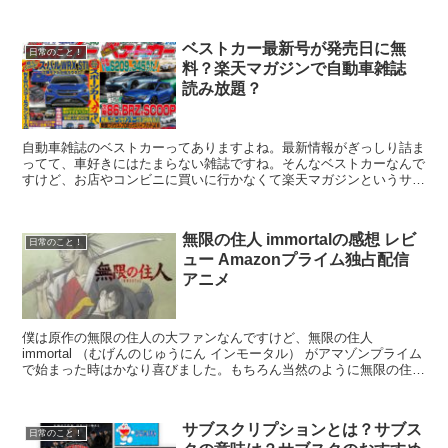
ベストカー最新号が発売日に無
日常のこと！
料？楽天マガジンで自動車雑誌
読み放題？
自動車雑誌のベストカーってありますよね。最新情報がぎっしり詰ま
ってて、車好きにはたまらない雑誌ですね。そんなベストカーなんで
すけど、お店やコンビニに買いに行かなくて楽天マガジンというサー
ビスで読み放題になるって知ってましたか？ということで...
無限の住人 immortalの感想 レビ
日常のこと！
ュー Amazonプライム独占配信
アニメ
僕は原作の無限の住人の大ファンなんですけど、無限の住人
immortal （むげんのじゅうにん インモータル） がアマゾンプライム
で始まった時はかなり喜びました。もちろん当然のように無限の住人
immortalをアマゾンプライムで見ていま...
サブスクリプションとは？サブス
日常のこと！